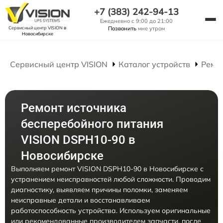
+7 (383) 242-94-13
Ежедневно с 9:00 до 21:00
Сервисный центр VISION
в
Позвонить
мне утром
Новосибирске
Сервисный центр VISION
Каталог устройств
Ремо
Ремонт источника
бесперебойного питания
VISION DSPH10-90 в
Новосибирске
Выполняем ремонт VISION DSPH10-90 в Новосибирске с
устранением неисправностей любой сложности. Проводим
диагностику, выявляем причины поломки, заменяем
неисправные детали и восстанавливаем
работоспособность устройства. Используем оригинальные
или рекомендованные производителем запчасти, после