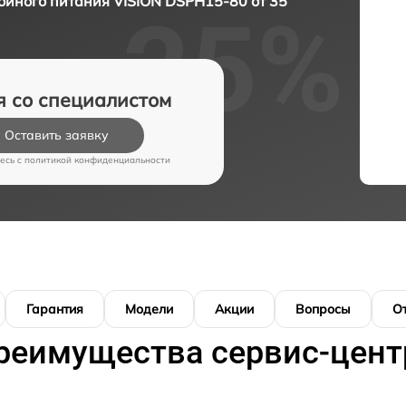
ойного питания VISION DSPH15-80 от 35
я со специалистом
Оставить заявку
есь c
политикой конфиденциальности
Гарантия
Модели
Акции
Вопросы
О
реимущества сервис-цент