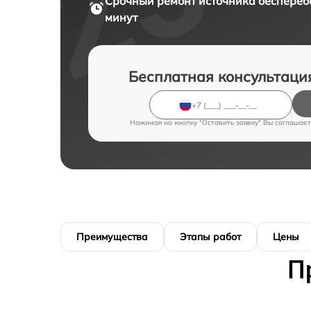
Срочный ремонт
источника беспереб
минут
Бесплатная консультаци
Нажимая на кнопку "Оставить заявку" Вы соглашает
Преимущества
Этапы работ
Цены
П