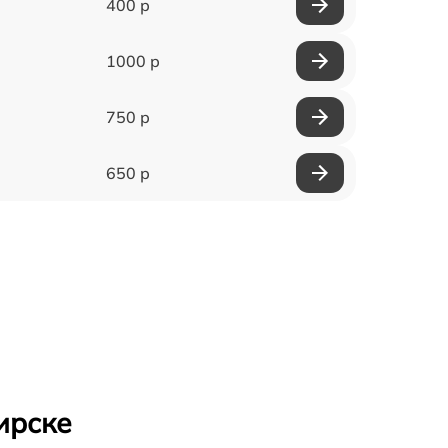
400 р
1000 р
750 р
650 р
ирске