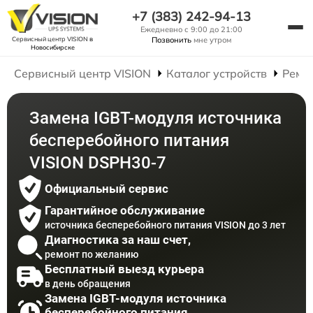
+7 (383) 242-94-13
Ежедневно с 9:00 до 21:00
Сервисный центр VISION
в
Позвонить
мне утром
Новосибирске
Сервисный центр VISION
Каталог устройств
Ремо
Замена IGBT-модуля источника
бесперебойного питания
VISION DSPH30-7
Официальный сервис
Гарантийное обслуживание
источника бесперебойного питания VISION до 3 лет
Диагностика за наш счет,
ремонт по желанию
Бесплатный выезд курьера
в день обращения
Замена IGBT-модуля источника
бесперебойного питания