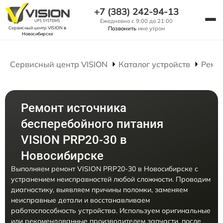
+7 (383) 242-94-13
Ежедневно с 9:00 до 21:00
Сервисный центр VISION
в
Позвонить
мне утром
Новосибирске
Сервисный центр VISION
Каталог устройств
Ремо
Ремонт источника
бесперебойного питания
VISION PRP20-30 в
Новосибирске
Выполняем ремонт VISION PRP20-30 в Новосибирске с
устранением неисправностей любой сложности. Проводим
диагностику, выявляем причины поломки, заменяем
неисправные детали и восстанавливаем
работоспособность устройства. Используем оригинальные
или рекомендованные производителем запчасти, после