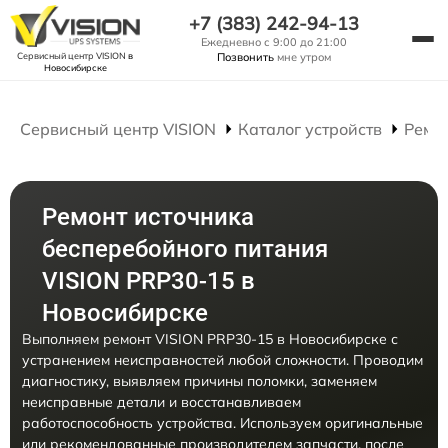
+7 (383) 242-94-13
Ежедневно с 9:00 до 21:00
Сервисный центр VISION
в
Позвонить
мне утром
Новосибирске
Сервисный центр VISION
Каталог устройств
Ремо
Ремонт источника
бесперебойного питания
VISION PRP30-15 в
Новосибирске
Выполняем ремонт VISION PRP30-15 в Новосибирске с
устранением неисправностей любой сложности. Проводим
диагностику, выявляем причины поломки, заменяем
неисправные детали и восстанавливаем
работоспособность устройства. Используем оригинальные
или рекомендованные производителем запчасти, после