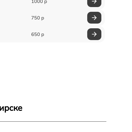
1000 р
750 р
650 р
бирске