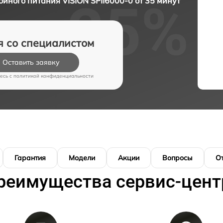
йного питания VISION SPII6000-0 от 35 минут
я со специалистом
Оставить заявку
есь c
политикой конфиденциальности
Гарантия
Модели
Акции
Вопросы
О
реимущества сервис-цент