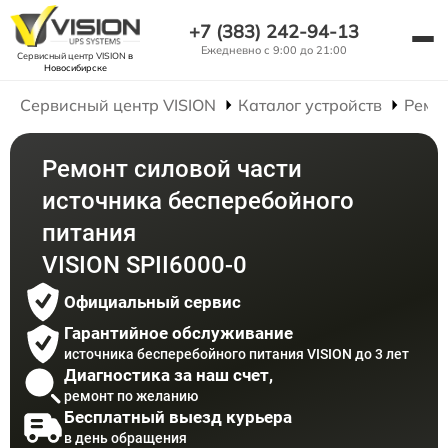
+7 (383) 242-94-13
Ежедневно с 9:00 до 21:00
Сервисный центр VISION
в
Новосибирске
Сервисный центр VISION
Каталог устройств
Ремо
Ремонт силовой части
источника бесперебойного
питания
VISION SPII6000-0
Официальный сервис
Гарантийное обслуживание
источника бесперебойного питания VISION до 3 лет
Диагностика за наш счет,
ремонт по желанию
Бесплатный выезд курьера
в день обращения