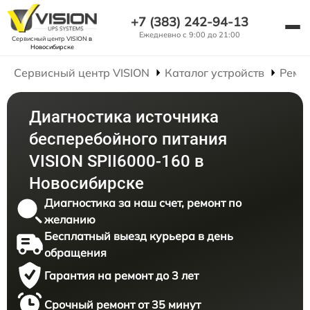
+7 (383) 242-94-13
Ежедневно с 9:00 до 21:00
Сервисный центр VISION
в
Новосибирске
Сервисный центр VISION
Каталог устройств
Ремо
Диагностика источника
бесперебойного питания
VISION SPII6000-160 в
Новосибирске
Диагностика за наш счет, ремонт по
желанию
Бесплатный выезд курьера в день
обращения
Гарантия на ремонт до 3 лет
Срочный ремонт от 35 минут