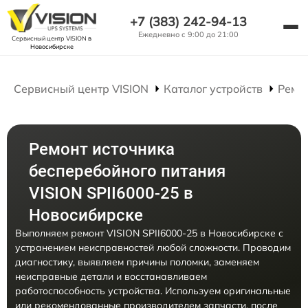
+7 (383) 242-94-13
Ежедневно с 9:00 до 21:00
Сервисный центр VISION
в
Новосибирске
Сервисный центр VISION
Каталог устройств
Ремо
Ремонт источника
бесперебойного питания
VISION SPII6000-25 в
Новосибирске
Выполняем ремонт VISION SPII6000-25 в Новосибирске с
устранением неисправностей любой сложности. Проводим
диагностику, выявляем причины поломки, заменяем
неисправные детали и восстанавливаем
работоспособность устройства. Используем оригинальные
или рекомендованные производителем запчасти, после