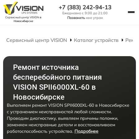
+7 (383) 242-94-13
Ежедневно с 9:00 до 21:00
Сервисный центр VISION
в
Позвонить
мне утром
Новосибирске
Сервисный центр VISION
Каталог устройств
Ремо
Ремонт источника
бесперебойного питания
VISION SPII6000XL-60 в
Новосибирске
Выполняем ремонт VISION SPII6000XL-60 в Новосибирске
с устранением неисправностей любой сложности.
Проводим диагностику, выявляем причины поломки,
заменяем неисправные детали и восстанавливаем
работоспособность устройства.
Подробнее