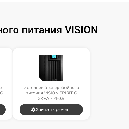
ого питания VISION
о
Источник бесперебойного
 G
питания VISION SPIRIT G
3KVA - PF0,9
Заказать ремонт